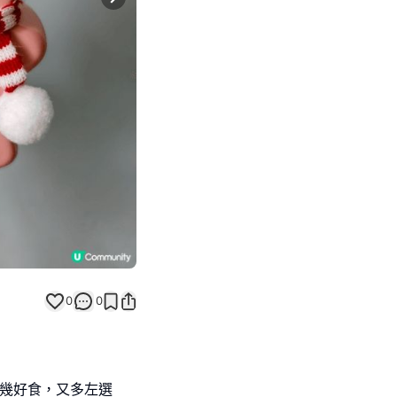
Next slide
0
0
都幾好食，又多左選