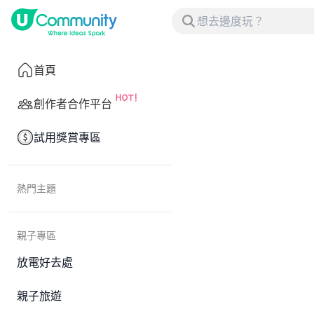
首頁
創作者合作平台
試用獎賞專區
熱門主題
親子專區
放電好去處
親子旅遊