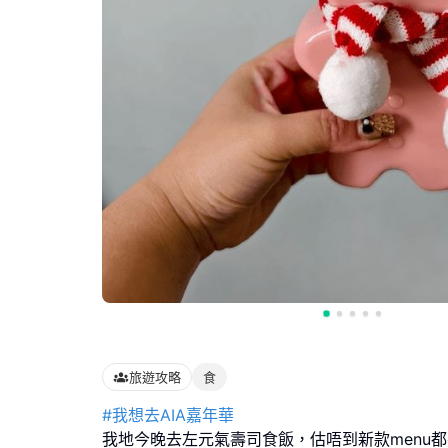
旅遊攻略
食
#我想去AIA嘉年華
我地今晚去左元氣壽司食飯，估唔到新款menu