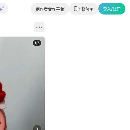
下載App
創作者合作平台
登入/註冊
1
/
5