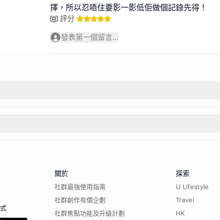
擇，所以忍唔住要影一影低佢做個記錄先得！
評分
發表第一個留言...
關於
探索
社群最強使用指南
U Lifestyle
社群創作有價企劃
Travel
程式
社群焦點功能及升級計劃
HK