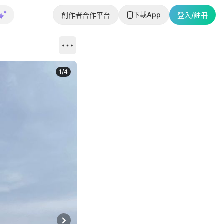
下載App
創作者合作平台
登入/註冊
1
/
4