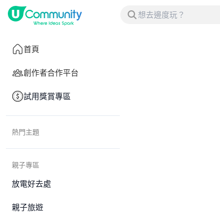
首頁
創作者合作平台
試用獎賞專區
熱門主題
親子專區
放電好去處
親子旅遊