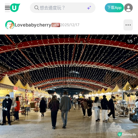
下載App
Lovebabycherry
2025/12/17
1
/
5
Next