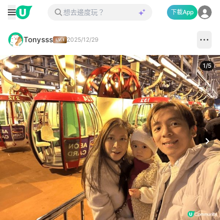
下載App
Tonysss
2025/12/29
1
/
5
Next