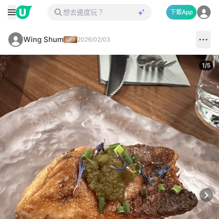
下載App
Wing Shum
2026/02/03
1
/
5
Next