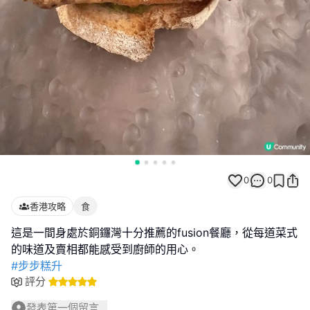
0
0
香港攻略
食
這是一間身處於銅鑼灣十分推薦的fusion餐廳，從每道菜式
#步步糕升
評分
發表第一個留言...