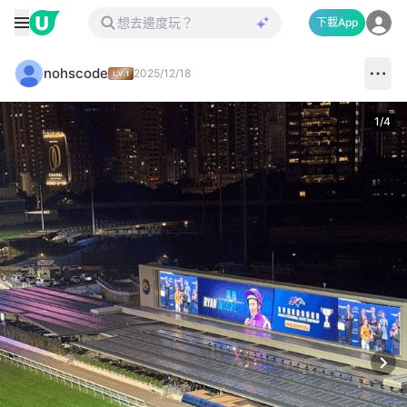
下載App
nohscode
2025/12/18
1
/
4
Next