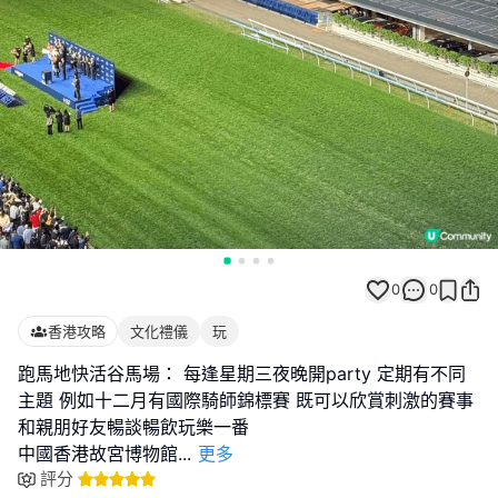
0
0
香港攻略
文化禮儀
玩
跑馬地快活谷馬場： 每逢星期三夜晚開party 定期有不同
主題 例如十二月有國際騎師錦標賽 既可以欣賞刺激的賽事
和親朋好友暢談暢飲玩樂一番
中國香港故宮博物館
...
更多
評分