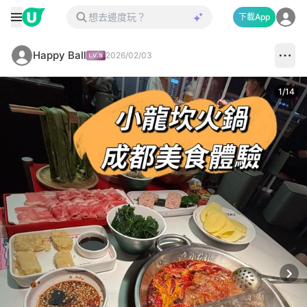
下載App
Happy Ball
2026/02/03
1
/
14
Next