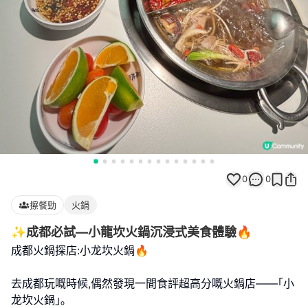
0
0
擦餐勁
火鍋
✨成都必試—小龍坎火鍋沉浸式美食體驗🔥
成都火鍋探店:小龙坎火鍋🔥
去成都玩嘅時候,偶然發現一間食評超高分嘅火鍋店——｢小
龙坎火鍋｣｡