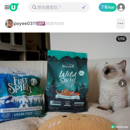
下載App
poyee0311
2025/10/25
1
/
10
Next