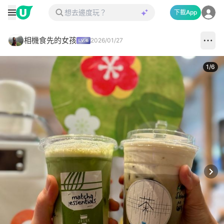
下載App
相機食先的女孩
2026/01/27
1
/
6
Next