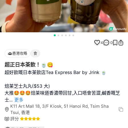
4
0
香港攻略
食
超正日本茶飲！🍵😋
超好飲嘅日本茶飲店Tea Express Bar by Jrink 🍵
焙茶芝士丸丸($53 大)
大推🤩🤩🤩焙茶味道香濃帶回甘,入口唔會苦澀,鹹香嘅芝
士
...
更多
K11 Art Mall 18, 3/F Kiosk, 51 Hanoi Rd, Tsim Sha
Tsui, 香港
評分