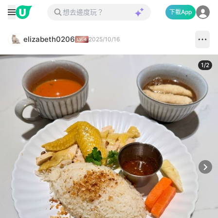
下載App
elizabeth0206
2025/10/16
1
/
2
Next