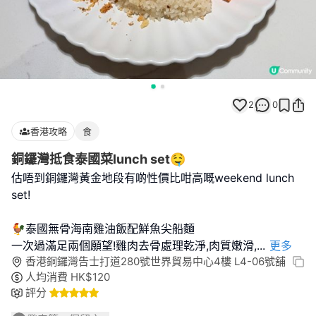
2
0
香港攻略
食
銅鑼灣抵食泰國菜lunch set🤤
估唔到銅鑼灣黃金地段有啲性價比咁高嘅weekend lunch
set!
🐓泰國無骨海南雞油飯配鮮魚尖船麵
一次過滿足兩個願望!雞肉去骨處理乾淨,肉質嫩滑,
...
更多
香港銅鑼灣告士打道280號世界貿易中心4樓 L4-06號舖
人均消費
HK$
120
評分