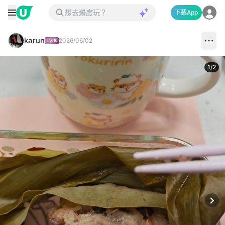
下載App
karun
2026/06/02
1
/
2
Next