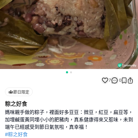
7
0
節日限定
粽之好食
媽咪親手做的粽子，裡面好多豆豆：微豆，紅豆，扁豆等，
加埋鹹蛋黃同埋小小的肥豬肉，真系健康得來又惹味，未到
#粽之好食