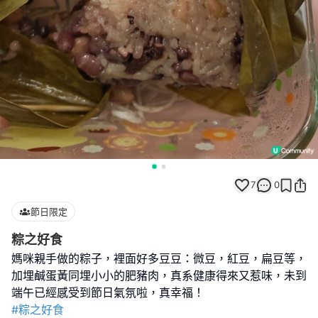
7
0
節日限定
粽之好食
媽咪親手做的粽子，裡面好多豆豆：微豆，紅豆，扁豆等，
加埋鹹蛋黃同埋小小的肥豬肉，真系健康得來又惹味，未到
#粽之好食