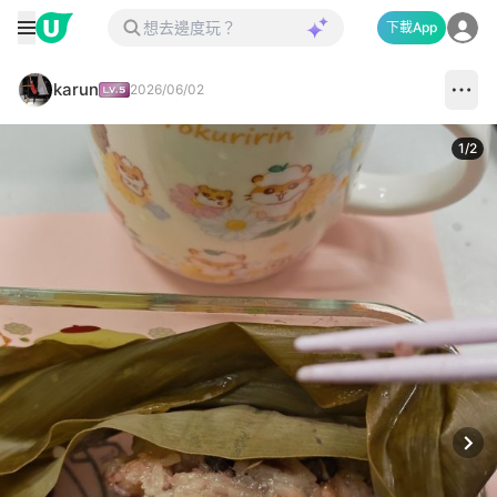
下載App
karun
2026/06/02
1
/
2
Next