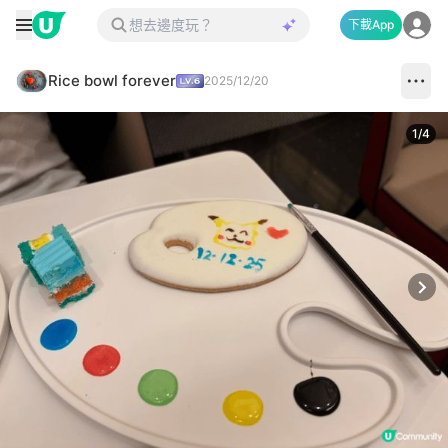
下載App
Rice bowl forever
2025/12/20
1
/
4
Next