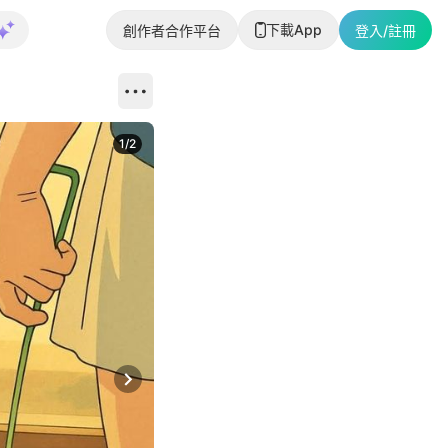
下載App
創作者合作平台
登入/註冊
1
/
2
即睇更多社
Next slide
返回帖文