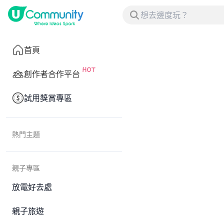
首頁
創作者合作平台
試用獎賞專區
熱門主題
親子專區
放電好去處
親子旅遊