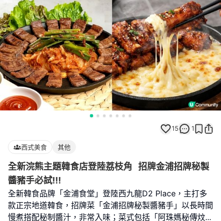
15
1
西式美食
其他
全新浣熊主題韓食店登陸荔枝角 招牌金浦招牌秘製
醬豬手必試!!!
全新韓食品牌「金浦食堂」登陸西九龍D2 Place，主打多
款正宗地道韓食，招牌菜「金浦招牌秘製醬豬手」以長時間
慢煮搭配秘制醬汁，非常入味；菜式包括「阿珠媽秘傳炆
...