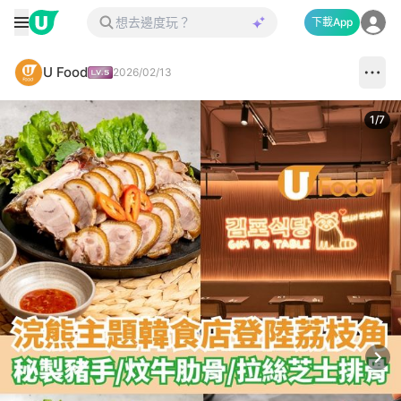
下載App
U Food
2026/02/13
1
/
7
Next