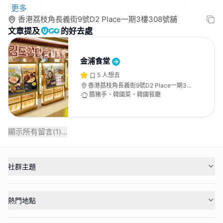
更多
香港荔枝角長義街9號D2 Place一期3樓308號舖
文章提及
的好去處
金浦食堂
5
人想去
香港荔枝角長義街9號D2 Place一期3樓
308號舖
醬豬手、韓國菜、韓國餐廳
顯示所有留言(
1
)...
社群主題
熱門地點