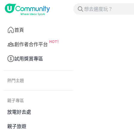
首頁
創作者合作平台
試用獎賞專區
熱門主題
親子專區
放電好去處
親子旅遊