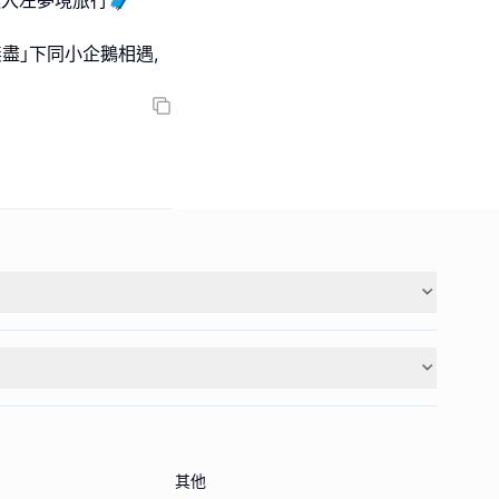
似進入左夢境旅行🧳
盡｣下同小企鵝相遇,
其他