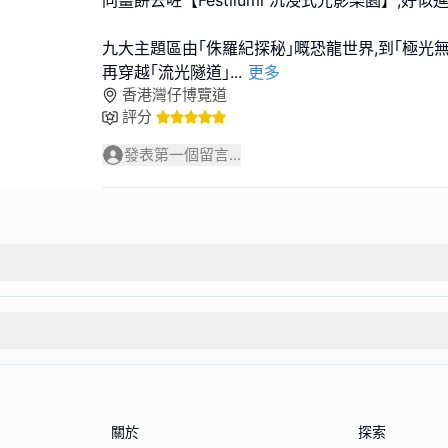
同薑餅去咗【Festilumi 沉浸式光影樂園】,好
九大主題區由｢侏羅紀探秘｣嘅恐龍世界,到｢極光無
再穿越｢流光隧道｣
...
更多
香港灣仔博覽道
評分
發表第一個留言...
關於
探索