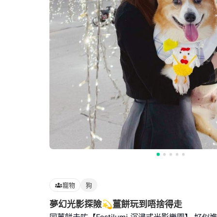
寵物
狗
夢幻光影探險💫薑餅玩到唔捨得走