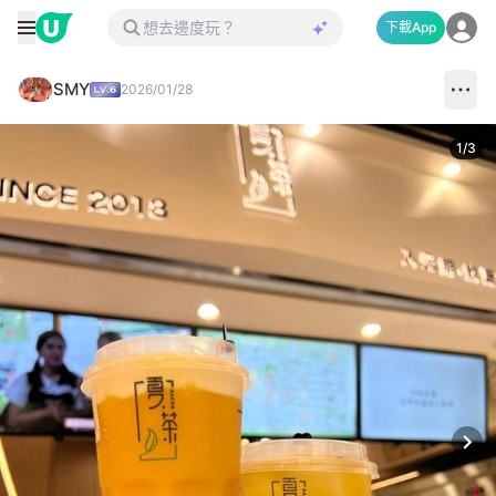
下載App
SMY
2026/01/28
1
/
3
Next