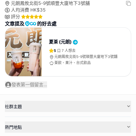
元朗鳳攸北街5-9號順豐大廈地下3號舖
人均消費
HK$
35
評分
文章提及
的好去處
夏茶 (元朗)
5
7
人想去
元朗鳳攸北街5-9號順豐大廈地下3號舖
茶飲、果汁、台式飲品
發表第一個留言...
社群主題
熱門地點