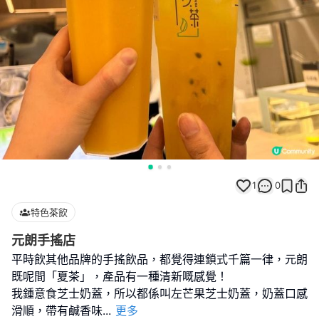
1
0
特色茶飲
元朗手搖店
平時飲其他品牌的手搖飲品，都覺得連鎖式千篇一律，元朗
既呢間「夏茶」，產品有一種清新嘅感覺！
我鍾意食芝士奶蓋，所以都係叫左芒果芝士奶蓋，奶蓋口感
滑順，帶有鹹香味
...
更多