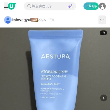
下載App
kalovegyul
2025/10/26
1
/
4
Next