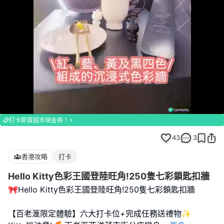
Loaded
:
Unmute
100.00%
打卡即賞超市現金券！
43
3
香港攻略
打卡
Hello Kitty色彩王國登陸旺角!250隻七彩鎖匙扣牆
🎀Hello Kitty色彩王國登陸旺角!250隻七彩鎖匙扣牆
【百老滙限定體驗】六大打卡位+完成任務送禮物✨