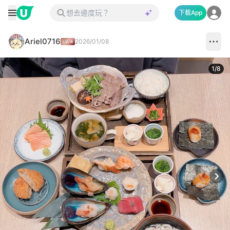
下載App
Ariel0716
2026/01/08
1
/
8
Next