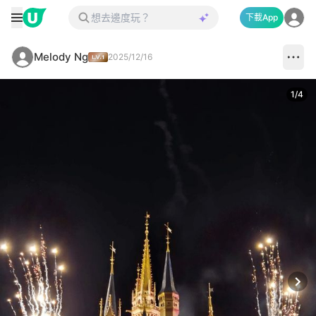
下載App
Melody Ng
2025/12/16
1
/
4
Next