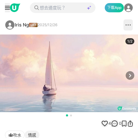
下載App
Iris Ng
2025/12/26
1
/
2
Next
4
0
吹水
情感