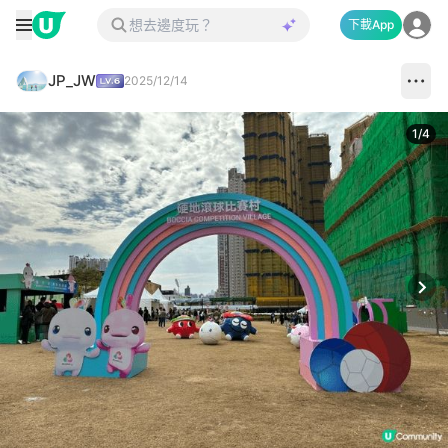
下載App
JP_JW
2025/12/14
1
/
4
Next