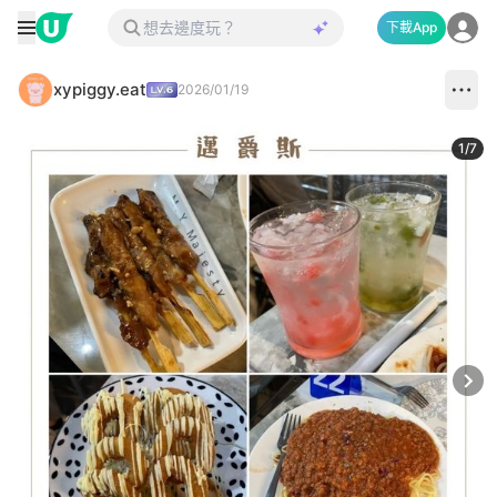
下載App
xypiggy.eat
2026/01/19
1
/
7
Next