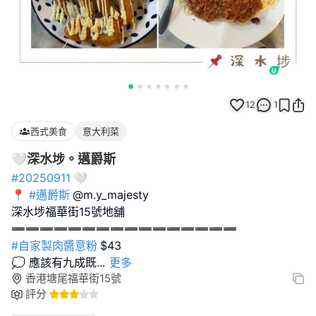
12
1
西式美食
意大利菜
🤍深水埗。邁爵斯
#20250911
🤍
📍
#邁爵斯
@m.y_majesty
深水埗福華街15號地舖
#自家製肉醬意粉
$43
💭 應該有九成既
...
更多
香港塘尾福華街15號
評分