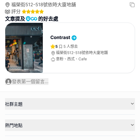
福榮街512-518號依時大廈地舖
評分
文章提及
的好去處
Contrast
5
5
人想去
福榮街512-518號依時大廈地舖
意粉、西式、Cafe
發表第一個留言...
社群主題
熱門地點