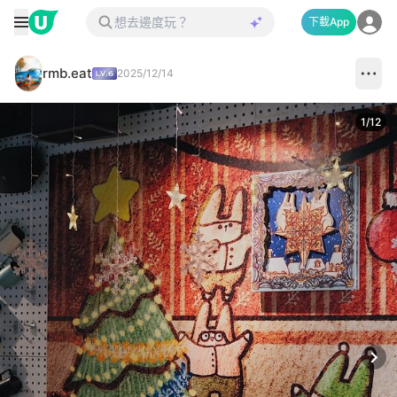
下載App
rmb.eat
2025/12/14
1
/
12
Next