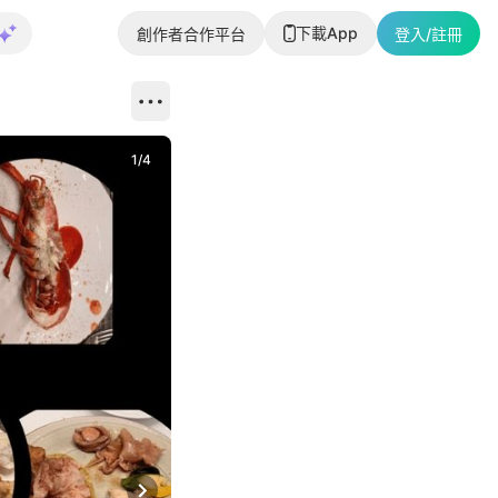
下載App
創作者合作平台
登入/註冊
1
/
4