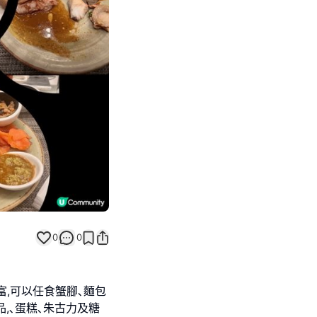
Next slide
0
0
,可以任食蟹腳､麵包
品,､蛋糕､朱古力及糖