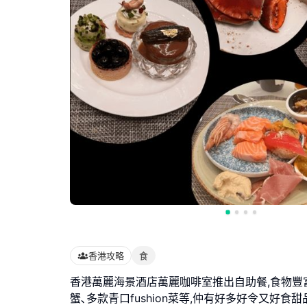
香港攻略
食
香港萬麗海景酒店萬麗咖啡室推出自助餐,食物豐富
蟹､多款青口fushion菜等,仲有好多好令又好食甜