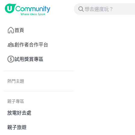
首頁
創作者合作平台
試用獎賞專區
熱門主題
親子專區
放電好去處
親子旅遊