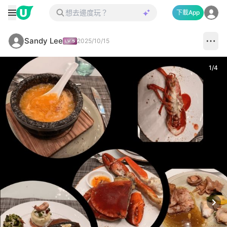
下載App
Sandy Lee
2025/10/15
1
/
4
Next