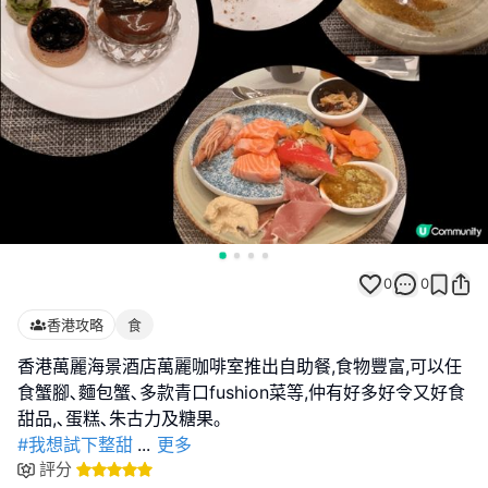
0
0
香港攻略
食
香港萬麗海景酒店萬麗咖啡室推出自助餐,食物豐富,可以任
食蟹腳､麵包蟹､多款青口fushion菜等,仲有好多好令又好食
#我想試下整甜
...
更多
評分