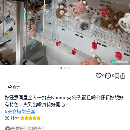
0
0
親子
好鍾意同屋企人一齊去Namco夾公仔,而且啲公仔都好靚好
#美食遊樂盛宴
評分
發表第一個留言...