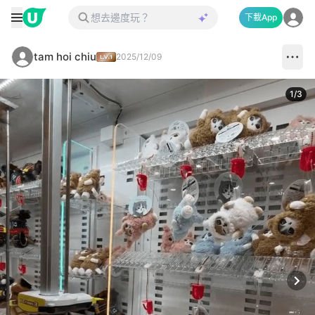
下載App
tam hoi chiu
2025/12/09
1
/
3
Next