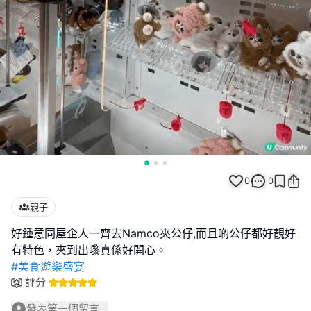
0
0
親子
好鍾意同屋企人一齊去Namco夾公仔,而且啲公仔都好靚好
#美食遊樂盛宴
評分
發表第一個留言...