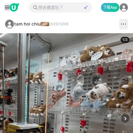
下載App
tam hoi chiu
2025/12/09
1
/
3
Next