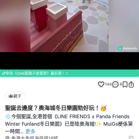
Loaded
:
Unmute
100.00%
參與《Chill賞親子放電祭》贏巨獎！
144
6
親子
聖誕去邊度？奧海城冬日樂園勁好玩！🥳
❄️今個聖誕,全港首個《LINE FRIENDS x Panda Friends
Winter Funland冬日樂園》已登陸奧海城!✨ MuiGs梗係第
一時間
...
更多
香港大角咀海庭道18號