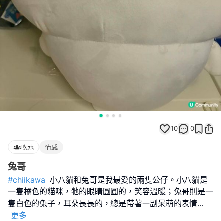
10
0
吹水
情感
兔哥
#chiikawa
小八貓和兔哥是我最愛的兩隻公仔。小八貓是
一隻橘色的貓咪，牠的眼睛圓圓的，笑容溫暖；兔哥則是一
隻白色的兔子，耳朵長長的，總是帶著一副呆萌的表情
...
更多