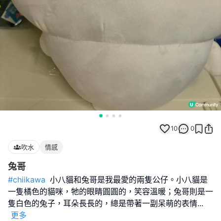
10
0
吹水
情感
兔哥
#chiikawa
小八貓和兔哥是我最愛的兩隻公仔。小八貓是
一隻橘色的貓咪，牠的眼睛圓圓的，笑容溫暖；兔哥則是一
隻白色的兔子，耳朵長長的，總是帶著一副呆萌的表情
...
更多