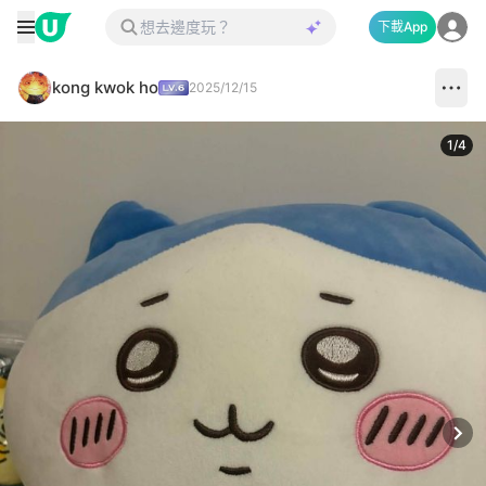
下載App
kong kwok ho
2025/12/15
1
/
4
Next