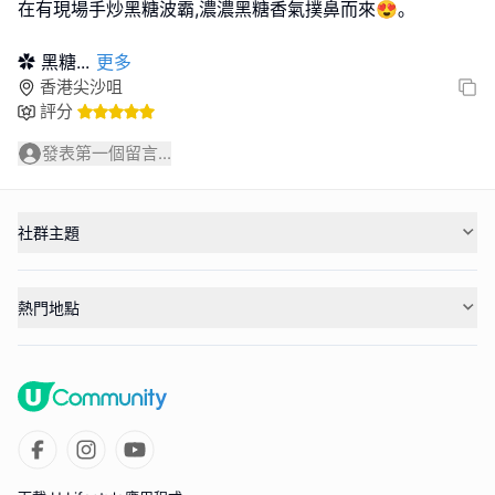
在有現場手炒黑糖波霸,濃濃黑糖香氣撲鼻而來😍｡
✿ 黑糖
...
更多
香港尖沙咀
評分
發表第一個留言...
社群主題
熱門地點