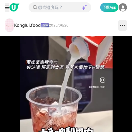
下載App
Konglui.food
2025/06/26