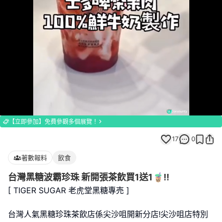
Loaded
:
Unmute
100.00%
【立即參加】免費參觀多個展覽！
17
0
著數報料
飲食
台灣黑糖波霸珍珠 新開張茶飲買1送1🧋‼️
[ TIGER SUGAR 老虎堂黑糖專売 ]
台灣人氣黑糖珍珠茶飲店係尖沙咀開新分店!尖沙咀店特別