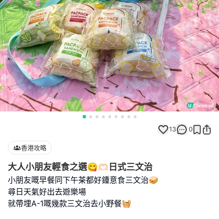
13
0
香港攻略
大人小朋友輕食之選😋🫶🏻日式三文治
小朋友嘅早餐同下午茶都好鍾意食三文治🥪
尋日天氣好出去遊樂場
就帶埋A-1嘅幾款三文治去小野餐🧺