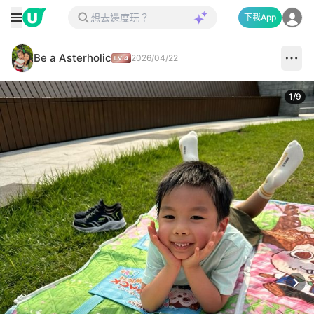
下載App
Be a Asterholic
2026/04/22
1
/
9
Next