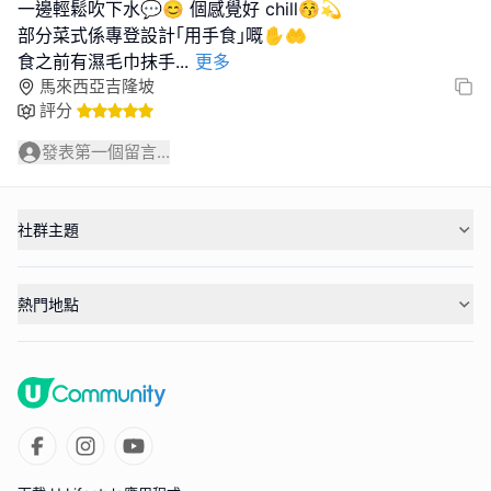
一邊輕鬆吹下水💬😊 個感覺好 chill😚💫
部分菜式係專登設計｢用手食｣嘅✋🤲
食之前有濕毛巾抹手
...
更多
馬來西亞吉隆坡
評分
發表第一個留言...
社群主題
熱門地點