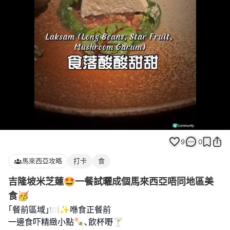
Loaded
:
Unmute
100.00%
9
0
馬來西亞攻略
打卡
食
吉隆坡米芝蓮🤩一餐試曬成個馬來西亞唔同地區美
食🥳
｢餐前區域｣🍽️✨喺食正餐前
一邊食吓精緻小點🍡､飲杯嘢🍸