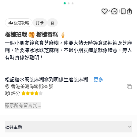
4
1
香港攻略
打卡
食
榴槤班戟 🥞 榴槤雪糕 🍦
一個小朋友鐘意食芝麻糊，仲要大熱天時鐘意熱辣辣既芝麻
糊，唔要凍冰冰既芝麻糊，不過小朋友鐘意就係鐘意，旁人
有時真係好難明！
松記糖水既芝麻糊寫到明係生磨芝麻糊
...
更多
香港荃灣海壩街85號
評分
顯示所有留言(
1
)...
社群主題