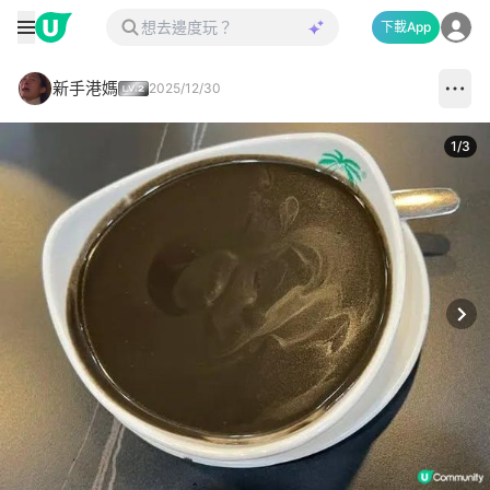
下載App
新手港媽
2025/12/30
1
/
3
Next