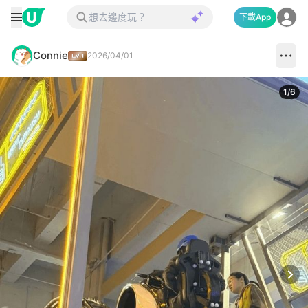
下載App
Connie
2026/04/01
1
/
6
Next