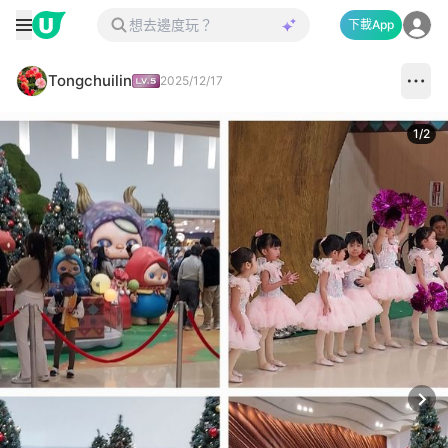
下載App
Tongchuilin
2025/12/17
1
/
2
Next