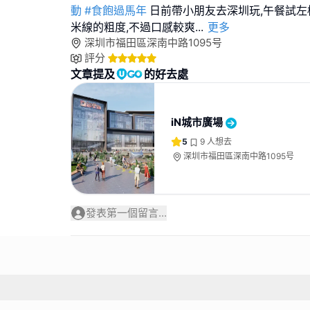
動
#食飽過馬年
日前帶小朋友去深圳玩,午餐試左
米線的粗度,不過口感較爽
...
更多
深圳市福田區深南中路1095号
評分
文章提及
的好去處
iN城市廣場
5
9
人想去
深圳市福田區深南中路1095号
發表第一個留言...