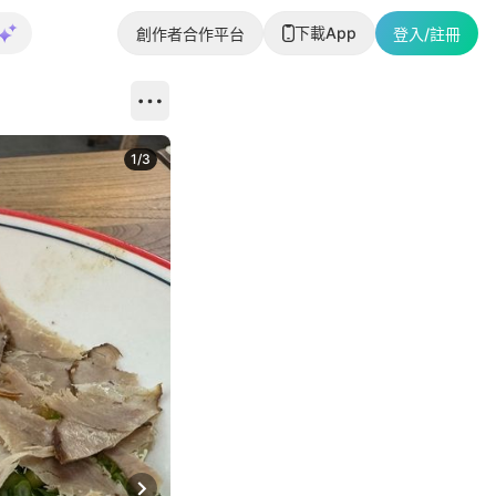
下載App
創作者合作平台
登入/註冊
1
/
3