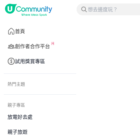
首頁
創作者合作平台
試用獎賞專區
熱門主題
親子專區
放電好去處
親子旅遊