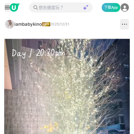
下載App
iambabykino
2025/12/31