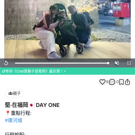
Loaded
:
Replay
Unmute
Full
100.00%
參與《Chill賞親子放電祭》贏巨獎！
9
0
親子
堅·在福岡🇯🇵 DAY ONE
#運河城
行程編配: