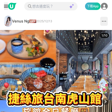
下載App
Venus Ng
2025/12/13
1
/
10
Next