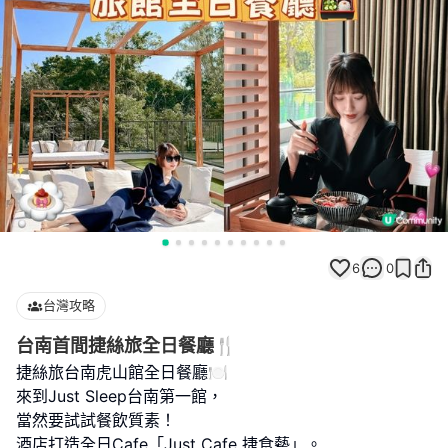
6
0
台灣攻略
台南首間捷絲旅全日餐廳🍴
捷絲旅台南虎山館全日餐廳🍽️
來到Just Sleep台南第一館，
當然要試試餐飲質素！
酒店打造全日Cafe「Just Cafe 捷食藝」。