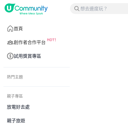
首頁
創作者合作平台
試用獎賞專區
熱門主題
親子專區
放電好去處
親子旅遊