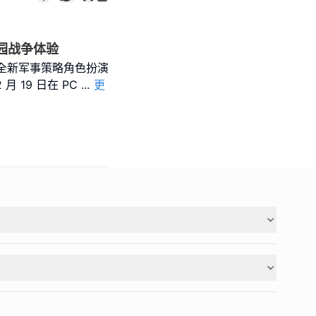
校园战争体验
发行的全新军事策略角色扮演
月 19 日在 PC
...
更