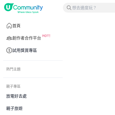
首頁
創作者合作平台
試用獎賞專區
熱門主題
親子專區
放電好去處
親子旅遊