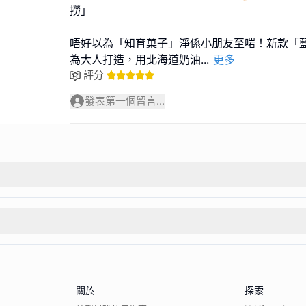
撈」
唔好以為「知育菓子」淨係小朋友至啱！新款「
為大人打造，用北海道奶油
...
更多
評分
發表第一個留言...
關於
探索