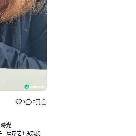
Next slide
9
0
鬆時光
菓子「藍莓芝士蛋糕撈