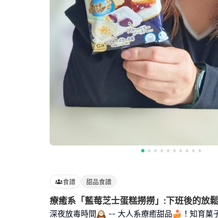
食譜
甜品食譜
療癒系「藍莓芝士蛋糕撈撈」:下班後的放
深夜放毒時間🕰 -- 大人系療癒甜品🍰！知育