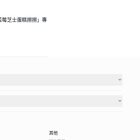
藍莓芝士蛋糕撈撈」專
其他