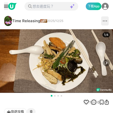
下載App
Time Releasing
2025/12/25
1
/
4
Next
1
0
旅遊攻略
食