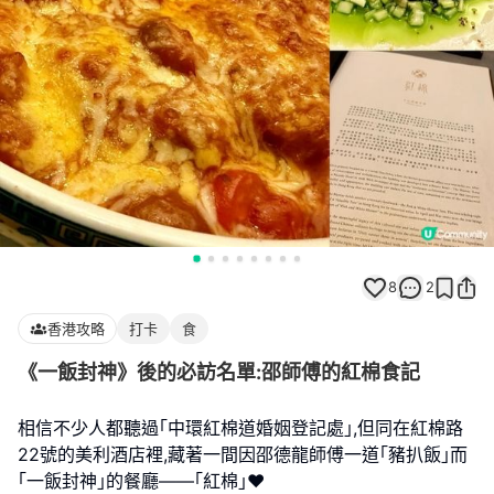
8
2
香港攻略
打卡
食
《一飯封神》後的必訪名單:邵師傅的紅棉食記
相信不少人都聽過｢中環紅棉道婚姻登記處｣,但同在紅棉路
22號的美利酒店裡,藏著一間因邵德龍師傅一道｢豬扒飯｣而
｢一飯封神｣的餐廳——｢紅棉｣❤️