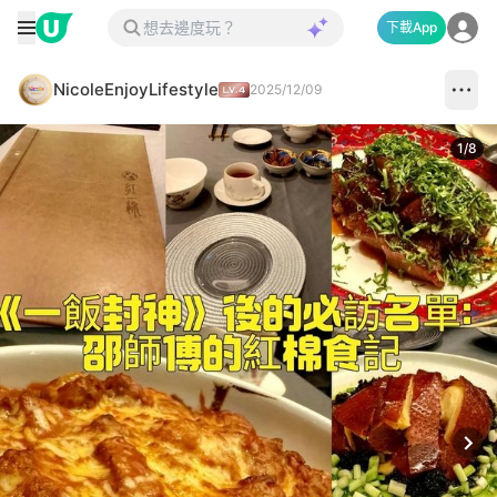
下載App
NicoleEnjoyLifestyle
2025/12/09
1
/
8
Next