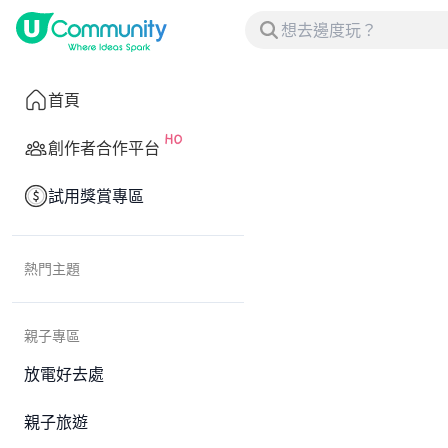
首頁
創作者合作平台
試用獎賞專區
熱門主題
親子專區
放電好去處
親子旅遊