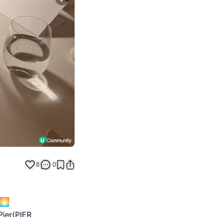
Next slide
8
0
🌅
er(PIER