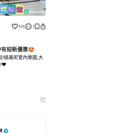
105
1
仲有迎新優惠🤩
啦!過萬呎室內樂園,大
❤️
林