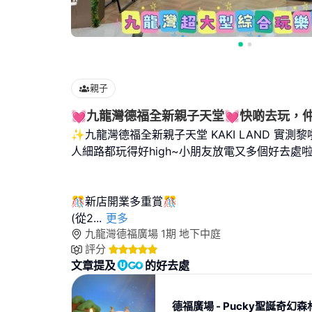
親子
💓九龍灣德福全新親子天堂💓快啲去玩，
✨九龍灣德福全新親子天堂 KAKI LAND 實測黎
人細路都玩得好high~小朋友放電又多個好去處啦!
🎊新店開業多重賞🎊
(從2
...
更多
九龍灣德福廣場 1期 地下中庭
評分
文章提及
的好去處
德福廣場 - Pucky聖誕奇幻森