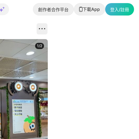
下載App
創作者合作平台
登入/註冊
1
/
2
即睇更多社
Next slide
返回帖文