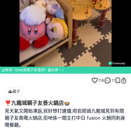
Loaded
:
Unmute
100.00%
參與《Chill賞親子放電祭》贏巨獎！
118
11
親子
❣️九龍城親子友善火鍋店🍲
見天氣又開始凍返,就好想打邊爐,咁岩經過九龍城見到有間
親子友善嘅火鍋店,佢哋係一間主打中日 fusion 火鍋同刺身
嘅餐廳｡