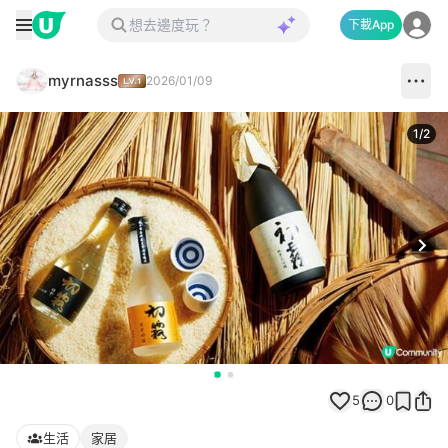
下載App
myrnasss
2026/01/09
1
/
2
Next
5
0
生活
家居