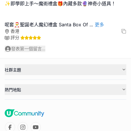
✨️即學即上手～魔術禮盒🎁內藏多款🔮神奇小道具！
呢套🎅聖誕老人魔幻禮盒 Santa Box Of
...
更多
香港
評分
發表第一個留言...
社群主題
熱門地點