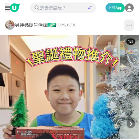
下載App
男神媽媽生活誌
2025/12/30
1
/
5
Next