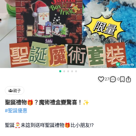
27
0
親子
聖誕禮物🎁？魔術禮盒變驚喜！✨
#聖誕優惠
聖誕🎅未諗到送咩聖誕禮物🎁比小朋友⁉️